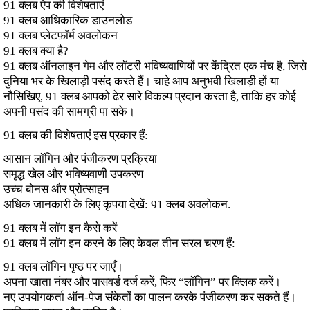
91 क्लब ऐप की विशेषताएं
91 क्लब आधिकारिक डाउनलोड
91 क्लब प्लेटफ़ॉर्म अवलोकन
91 क्लब क्या है?
91 क्लब ऑनलाइन गेम और लॉटरी भविष्यवाणियों पर केंद्रित एक मंच है, जिसे
दुनिया भर के खिलाड़ी पसंद करते हैं। चाहे आप अनुभवी खिलाड़ी हों या
नौसिखिए, 91 क्लब आपको ढेर सारे विकल्प प्रदान करता है, ताकि हर कोई
अपनी पसंद की सामग्री पा सके।
91 क्लब की विशेषताएं इस प्रकार हैं:
आसान लॉगिन और पंजीकरण प्रक्रिया
समृद्ध खेल और भविष्यवाणी उपकरण
उच्च बोनस और प्रोत्साहन
अधिक जानकारी के लिए कृपया देखें: 91 क्लब अवलोकन.
91 क्लब में लॉग इन कैसे करें
91 क्लब में लॉग इन करने के लिए केवल तीन सरल चरण हैं:
91 क्लब लॉगिन पृष्ठ पर जाएँ।
अपना खाता नंबर और पासवर्ड दर्ज करें, फिर “लॉगिन” पर क्लिक करें।
नए उपयोगकर्ता ऑन-पेज संकेतों का पालन करके पंजीकरण कर सकते हैं।