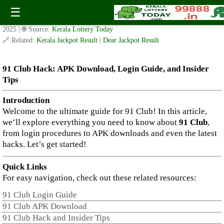
91 club download​
☰
✍️ By
www.keralalotterytoday.com Team
| 🕒 Published on
January 16,
2025
| 🌐 Source:
Kerala Lottery Today
🔗 Related:
Kerala Jackpot Result
|
Dear Jackpot Result
91 Club Hack: APK Download, Login Guide, and Insider
Tips
Introduction
Welcome to the ultimate guide for 91 Club! In this article,
we’ll explore everything you need to know about
91 Club
,
from login procedures to APK downloads and even the latest
hacks. Let’s get started!
Quick Links
For easy navigation, check out these related resources:
91 Club Login Guide
91 Club APK Download
91 Club Hack and Insider Tips