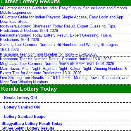
Latest Lottery Results
66 Lottery Access Guide for India: Easy Signup, Secure Login and Smooth
Mobile Experience
66 Lottery Guide for Indian Players: Simple Access, Easy Login and App
Download Steps
todaykeralalottery: Dhankesari Today Result, Expert Guessing, Tips,
Predictions & Updates 16.01.2026
keralalotterytoday: Today Lottery Result, Expert Guessing, Tips &
Predictions 16.01.2026
Shillong Teer Common Number：Hit Numbers and Winning Strategies
16.01.2026
Khanapara Teer Common Number for Today – 16-01-2026
Khanapara Teer Hit Number, Result, Common Number 16.01.2026
Meghalaya Teer Common Number मेघालय तीर सामान्य संख्या 16.01.2026
Main Bazar, Milan Night, Rajdhani Night, Kalyan Night: Winning Numbers &
Expert Tips for Accurate Predictions 16.01.2026
Live Shillong Teer Results for 16.01.2026 – Morning, Juwai, Khanapara, and
Night Teer Winning Numbers
Kerala Lottery Today
Kerala Lottery Old
Lottery Sambad Old
Lottery Sambad Epaper
Bhagyathara Lottery Result Today
Sthree Sakthi Lottery Results