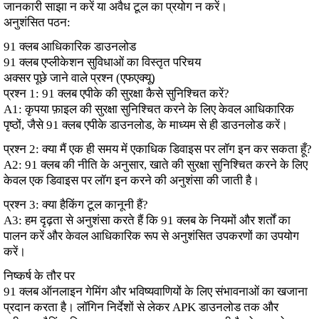
जानकारी साझा न करें या अवैध टूल का प्रयोग न करें।
अनुशंसित पठन:
91 क्लब आधिकारिक डाउनलोड
91 क्लब एप्लीकेशन सुविधाओं का विस्तृत परिचय
अक्सर पूछे जाने वाले प्रश्न (एफएक्यू)
प्रश्न 1: 91 क्लब एपीके की सुरक्षा कैसे सुनिश्चित करें?
A1: कृपया फ़ाइल की सुरक्षा सुनिश्चित करने के लिए केवल आधिकारिक
पृष्ठों, जैसे 91 क्लब एपीके डाउनलोड, के माध्यम से ही डाउनलोड करें।
प्रश्न 2: क्या मैं एक ही समय में एकाधिक डिवाइस पर लॉग इन कर सकता हूँ?
A2: 91 क्लब की नीति के अनुसार, खाते की सुरक्षा सुनिश्चित करने के लिए
केवल एक डिवाइस पर लॉग इन करने की अनुशंसा की जाती है।
प्रश्न 3: क्या हैकिंग टूल कानूनी हैं?
A3: हम दृढ़ता से अनुशंसा करते हैं कि 91 क्लब के नियमों और शर्तों का
पालन करें और केवल आधिकारिक रूप से अनुशंसित उपकरणों का उपयोग
करें।
निष्कर्ष के तौर पर
91 क्लब ऑनलाइन गेमिंग और भविष्यवाणियों के लिए संभावनाओं का खजाना
प्रदान करता है। लॉगिन निर्देशों से लेकर APK डाउनलोड तक और