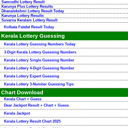
Samrudhi Lottery Result
Karunya Plus Lottery Results
Dhanalekshmi Lottery Result Today
Karunya Lottery Results
Suvarna Keralam Lottery Result
Kolkata Fatafat Result Today
Kerala Lottery Guessing
Kerala Lottery Guessing Numbers Today
3-Digit Kerala Lottery Guessing Numbers
Kerala Lottery Single Guessing Number
Kerala Lottery 4-Digit Guessing Number
Kerala Lottery Expert Guessing
Kerala Lottery 3-Number Guessing Tips
Chart Download
Kerala Chart + Guess
Dear Jackpot Result + Chart + Guess
Kerala Jackpot
Kerala Lottery Result Chart 2025