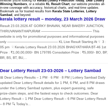
Whether you're looking for
Kerala Lottery Prediction Today
,
Dear Lottery
Winning Numbers
, or a reliable
KL Result Chart
, our website provides all-
in-one coverage with accuracy, historical charts, and real-time updates.
Bookmark us for trusted results from
Kerala State Lotteries
,
Lottery
Sambad
, and beyond.
kerala lottery result – monday, 23 March 2026 Draw
Result 23.03.2026 AT GORKY BHAVAN, NEAR BAKERY JUNCTION,
THIRUVANANTHAPURAM ——————————————— This
website is only for promotional purposes and informational purposes
only ——————————————— KL Live Result Starting At ☟ 3 :
05 pm ☟ Kerala Lottery Result 23.03.2026 BHAGYATHARA BT-46 1st
Prize : ₹1,00,00,000/- BN 179785 Consolation Prize : ₹5,000/- BO, BP,
BR, BS, BT, BU,...
Dear Lottery Result 23-03-2026 – Lottery Sambad
📅 Dear Lottery Results – 1 PM · 6 PM · 8 PM | Lottery Sambad Daily
updated Dear Lottery Result details for 1 PM, 6 PM, and 8 PM draws
under the Lottery Sambad system, plus expert guessing, safe
prize‑claim steps, and the fastest ways to check outcomes. Dear
Lottery Result – 1 PM Dear Lottery Result – 6 PM Dear Lottery Result
– 8 PM 🔍 Today’s...