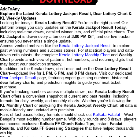
AddToAny
Explore the Latest Kerala Lottery Jackpot Result, Dear Lottery Chart &
KL Weekly Updates
Looking for today’s
Kerala Lottery Result
? You're in the right place! Our
platform brings you daily updates on the
Kerala Jackpot Result Today
,
including real-time draws, detailed winner lists, and official prize charts. The
KL Jackpot
is drawn every afternoon at
3:00 PM IST
, and our live tracker
ensures you never miss a single update.
Access verified archives like the
Kerala Lottery Jackpot Result
to explore
past winning numbers and success stories. For statistical players and data-
driven enthusiasts, the complete
Kerala Lottery Monthly Chart
and
Weekly
Chart
provide a rich view of patterns, hot numbers, and recurring digits that
may boost your prediction strategy.
In addition to the Kerala draws, don’t miss out on the
Dear Lottery Result
Chart
—updated live for
1 PM, 6 PM, and 8 PM draws
. Visit our dedicated
Dear Jackpot Result
page, featuring expert guessing numbers, historical
dear lottery charts
, and prediction insights to guide your next ticket
purchase.
If you're tracking numbers across multiple draws, our
Kerala Lottery Result
Chart
offers a convenient snapshot of current and past results, including
formats for daily, weekly, and monthly charts. Whether you're following the
KL Monthly Chart
or analyzing the
Kerala Jackpot Weekly Chart
, all data is
mobile-friendly and updated with precision.
Fans of fast-paced lottery formats should check out
Kolkata Fatafat
—West
Bengal’s most exciting number game. With daily rounds and 8 draws, players
can access exclusive
Kolkata FF Ghosh Babu Tips
, instant
Fatafat
Results
, and
Kolkata FF Guessing Strategies
that have helped thousands
win big.