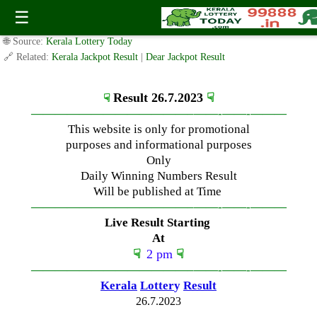
Wednesday ( 2pm ) Draw Live Result Bumper Date-26.7.2023
☰
✍️ By
www.keralalotterytoday.com Team
| 🕒 Published on
July 25, 2023
|
🌐 Source:
Kerala Lottery Today
🔗 Related:
Kerala Jackpot Result
|
Dear Jackpot Result
Result 26.7.2023
☟
☟
—————————————–
——-
——-
———
This website is only for promotional
purposes and informational purposes
Only
Daily Winning Numbers Result
Will be published at Time
—————————————–
——-
——-
———
Live Result Starting
At
☟
2 pm
☟
—————————————–
——-
——-
———
Kerala
Lotter
y
Result
26.7.2023
—————————————–
——-
——-
———