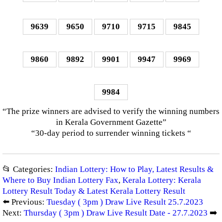
9639
9650
9710
9715
9845
9860
9892
9901
9947
9969
9984
“The prize winners are advised to verify the winning numbers
in Kerala Government Gazette”
“30-day period to surrender winning tickets “
📂 Categories:
Indian Lottery: How to Play, Latest Results &
Where to Buy Indian Lottery Fax
,
Kerala Lottery: Kerala
Lottery Result Today & Latest Kerala Lottery Result
⬅️ Previous:
Tuesday ( 3pm ) Draw Live Result 25.7.2023
Next:
Thursday ( 3pm ) Draw Live Result Date - 27.7.2023
➡️