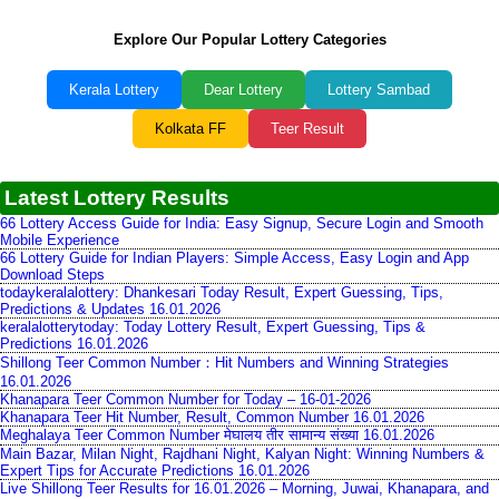
Explore Our Popular Lottery Categories
Kerala Lottery
Dear Lottery
Lottery Sambad
Kolkata FF
Teer Result
Latest Lottery Results
66 Lottery Access Guide for India: Easy Signup, Secure Login and Smooth
Mobile Experience
66 Lottery Guide for Indian Players: Simple Access, Easy Login and App
Download Steps
todaykeralalottery: Dhankesari Today Result, Expert Guessing, Tips,
Predictions & Updates 16.01.2026
keralalotterytoday: Today Lottery Result, Expert Guessing, Tips &
Predictions 16.01.2026
Shillong Teer Common Number：Hit Numbers and Winning Strategies
16.01.2026
Khanapara Teer Common Number for Today – 16-01-2026
Khanapara Teer Hit Number, Result, Common Number 16.01.2026
Meghalaya Teer Common Number मेघालय तीर सामान्य संख्या 16.01.2026
Main Bazar, Milan Night, Rajdhani Night, Kalyan Night: Winning Numbers &
Expert Tips for Accurate Predictions 16.01.2026
Live Shillong Teer Results for 16.01.2026 – Morning, Juwai, Khanapara, and