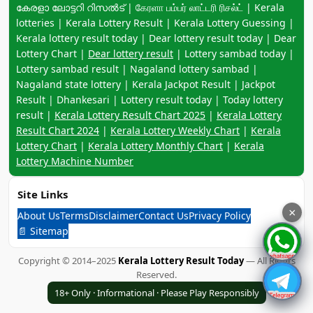
കേരളാ ലോട്ടറി റിസൽട് | கேரளா பம்பர் லாட்டரி ரிசல்ட் | Kerala
lotteries | Kerala Lottery Result | Kerala Lottery Guessing |
Kerala lottery result today | Dear lottery result today | Dear
Lottery Chart |
Dear lottery result
| Lottery sambad today |
Lottery sambad result | Nagaland lottery sambad |
Nagaland state lottery | Kerala Jackpot Result | Jackpot
Result | Dhankesari | Lottery result today | Today lottery
result |
Kerala Lottery Result Chart 2025
|
Kerala Lottery
Result Chart 2024
|
Kerala Lottery Weekly Chart
|
Kerala
Lottery Chart
|
Kerala Lottery Monthly Chart
|
Kerala
Lottery Machine Number
Site Links
×
About Us
Terms
Disclaimer
Contact Us
Privacy Policy
📄 Sitemap
Copyright © 2014–2025
Kerala Lottery Result Today
— All Rights
Reserved.
18+ Only · Informational · Please Play Responsibly