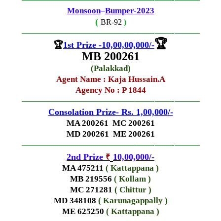
Monsoon
–
Bumper-2023
(
BR-92
)
—————————————–
——-
——-
———
🏆
🏆
1st Prize -10,00,00,000
/-
MB 200261
(
Palakkad
)
Agent Name :
Kaja Hussain.A
Agency No : P 1844
—————————————–
——-
——-
———
Consolation Prize- Rs. 1,00,000
/-
MA 200261 MC 200261
MD 200261 ME 200261
—————————————–
——-
——-
———
2nd Prize
10,00,000
/-
₹
MA 475211
( Kattappana )
MB 219556
( Kollam )
MC 271281
( Chittur )
MD 348108
( Karunagappally )
ME 625250
( Kattappana )