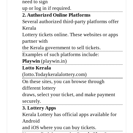
need to sign
up or log in if required.
2.
Authorized Online Platforms
Several authorized third-party platforms offer
Kerala
Lottery tickets online. These websites or apps
partner with
the Kerala government to sell tickets.
Examples of such platforms include:
Playwin
(playwin.in)
Lotto Kerala
(lotto.Todaykeralalottery.com)
On these sites, you can browse through
different lottery
draws, select your ticket, and make payment
securely.
3.
Lottery Apps
Kerala Lottery has official apps available for
Android
and iOS where you can buy tickets.