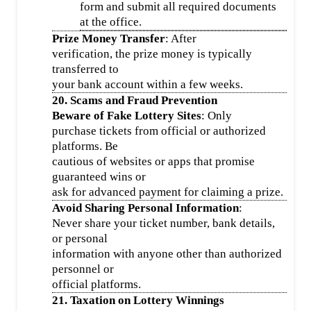
form and submit all required documents
at the office.
Prize Money Transfer
: After
verification, the prize money is typically
transferred to
your bank account within a few weeks.
20.
Scams and Fraud Prevention
Beware of Fake Lottery Sites
: Only
purchase tickets from official or authorized
platforms. Be
cautious of websites or apps that promise
guaranteed wins or
ask for advanced payment for claiming a prize.
Avoid Sharing Personal Information
:
Never share your ticket number, bank details,
or personal
information with anyone other than authorized
personnel or
official platforms.
21.
Taxation on Lottery Winnings