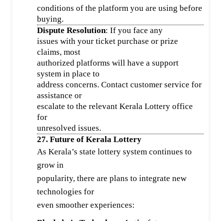
conditions of the platform you are using before
buying.
Dispute Resolution
: If you face any
issues with your ticket purchase or prize
claims, most
authorized platforms will have a support
system in place to
address concerns. Contact customer service for
assistance or
escalate to the relevant Kerala Lottery office
for
unresolved issues.
27.
Future of Kerala Lottery
As Kerala’s state lottery system continues to
grow in
popularity, there are plans to integrate new
technologies for
even smoother experiences: