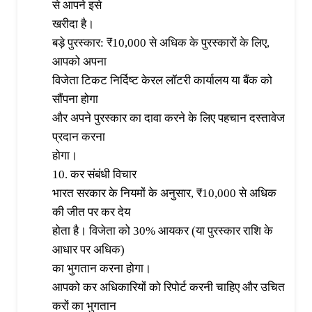
से आपने इसे
खरीदा है।
बड़े पुरस्कार: ₹10,000 से अधिक के पुरस्कारों के लिए,
आपको अपना
विजेता टिकट निर्दिष्ट केरल लॉटरी कार्यालय या बैंक को
सौंपना होगा
और अपने पुरस्कार का दावा करने के लिए पहचान दस्तावेज
प्रदान करना
होगा।
10. कर संबंधी विचार
भारत सरकार के नियमों के अनुसार, ₹10,000 से अधिक
की जीत पर कर देय
होता है। विजेता को 30% आयकर (या पुरस्कार राशि के
आधार पर अधिक)
का भुगतान करना होगा।
आपको कर अधिकारियों को रिपोर्ट करनी चाहिए और उचित
करों का भुगतान