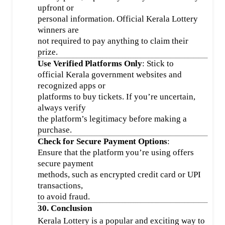
upfront or
personal information. Official Kerala Lottery
winners are
not required to pay anything to claim their
prize.
Use Verified Platforms Only
: Stick to
official Kerala government websites and
recognized apps or
platforms to buy tickets. If you’re uncertain,
always verify
the platform’s legitimacy before making a
purchase.
Check for Secure Payment Options
:
Ensure that the platform you’re using offers
secure payment
methods, such as encrypted credit card or UPI
transactions,
to avoid fraud.
30.
Conclusion
Kerala Lottery is a popular and exciting way to