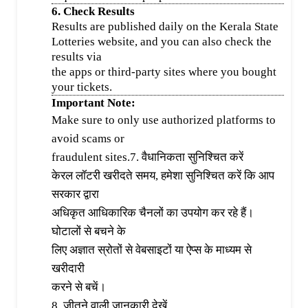
6.
Check Results
Results are published daily on the Kerala State
Lotteries website, and you can also check the
results via
the apps or third-party sites where you bought
your tickets.
Important Note:
Make sure to only use authorized platforms to
avoid scams or
fraudulent sites.7. वैधानिकता सुनिश्चित करें
केरल लॉटरी खरीदते समय, हमेशा सुनिश्चित करें कि आप
सरकार द्वारा
अधिकृत आधिकारिक चैनलों का उपयोग कर रहे हैं।
घोटालों से बचने के
लिए अज्ञात स्रोतों से वेबसाइटों या ऐप्स के माध्यम से
खरीदारी
करने से बचें।
8. जीतने वाली जानकारी देखें