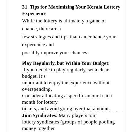
31.
Tips for Maximizing Your Kerala Lottery
Experience
While the lottery is ultimately a game of
chance, there are a
few strategies and tips that can enhance your
experience and
possibly improve your chances:
Play Regularly, but Within Your Budget
:
If you decide to play regularly, set a clear
budget. It’s
important to enjoy the experience without
overspending.
Consider allocating a specific amount each
month for lottery
tickets, and avoid going over that amount.
Join Syndicates
: Many players join
lottery syndicates (groups of people pooling
money together