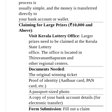
process is
usually simple, and the money is transferred
directly to
your bank account or wallet.
Claiming for Large Prizes (₹10,000 and
Above)
:
Visit Kerala Lottery Office
: Larger
prizes need to be claimed at the Kerala
State Lottery
office. The office is located in
Thiruvananthapuram and
other regional centers.
Documents Needed
:
The original winning ticket
Proof of identity (Aadhaar card, PAN
card, etc.)
A passport-sized photo
A copy of your bank account details (for
electronic transfer)
Form Submission
: Fill out a claim