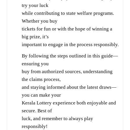
try your luck
while contributing to state welfare programs.
Whether you buy
tickets for fun or with the hope of winning a
big prize, it’s
important to engage in the process responsibly.
By following the steps outlined in this guide—
ensuring you
buy from authorized sources, understanding
the claims process,
and staying informed about the latest draws—
you can make your
Kerala Lottery experience both enjoyable and
secure. Best of
luck, and remember to always play
responsibly!