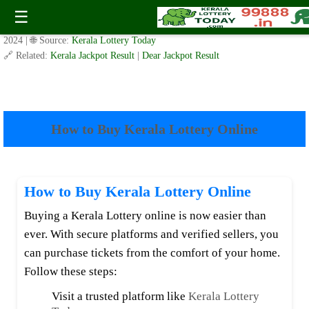
How to Buy Kerala Lottery Online
☰
✍️ By
www.keralalotterytoday.com Team
| 🕒 Published on
November 30,
2024
| 🌐 Source:
Kerala Lottery Today
🔗 Related:
Kerala Jackpot Result
|
Dear Jackpot Result
How to Buy Kerala Lottery Online
How to Buy Kerala Lottery Online
Buying a Kerala Lottery online is now easier than
ever. With secure platforms and verified sellers, you
can purchase tickets from the comfort of your home.
Follow these steps:
Visit a trusted platform like
Kerala Lottery