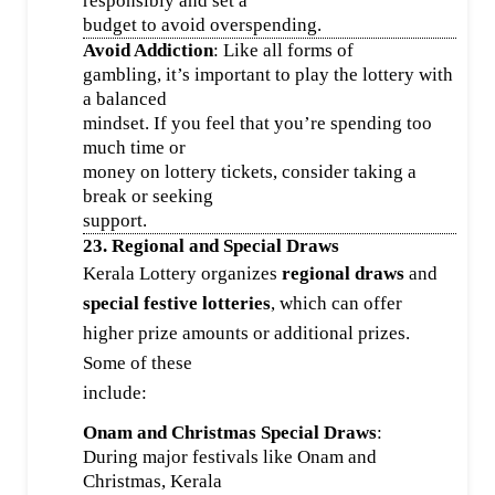
responsibly and set a
budget to avoid overspending.
Avoid Addiction
: Like all forms of
gambling, it’s important to play the lottery with
a balanced
mindset. If you feel that you’re spending too
much time or
money on lottery tickets, consider taking a
break or seeking
support.
23.
Regional and Special Draws
Kerala Lottery organizes
regional draws
and
special festive lotteries
, which can offer
higher prize amounts or additional prizes.
Some of these
include:
Onam and Christmas Special Draws
:
During major festivals like Onam and
Christmas, Kerala