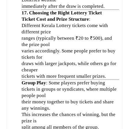
immediately after the draw is completed.
17.
Choosing the Right Lottery Ticket
Ticket Cost and Prize Structure
:
Different Kerala Lottery tickets come with
different price
ranges (typically between ₹20 to ₹500), and
the prize pool
varies accordingly. Some people prefer to buy
tickets for
draws with larger jackpots, while others go for
cheaper
tickets with more frequent smaller prizes.
Group Play
: Some players prefer buying
tickets in groups or syndicates, where multiple
people pool
their money together to buy tickets and share
any winnings.
This increases the chances of winning, but the
prize is
split among all members of the group.